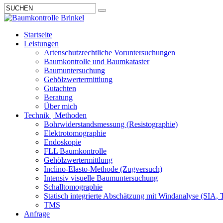
Startseite
Leistungen
Artenschutzrechtliche Voruntersuchungen
Baumkontrolle und Baumkataster
Baumuntersuchung
Gehölzwertermittlung
Gutachten
Beratung
Über mich
Technik | Methoden
Bohrwiderstandsmessung (Resistographie)
Elektrotomographie
Endoskopie
FLL Baumkontrolle
Gehölzwertermittlung
Inclino-Elasto-Methode (Zugversuch)
Intensiv visuelle Baumuntersuchung
Schalltomographie
Statisch integrierte Abschätzung mit Windanalyse (SIA, 
TMS
Anfrage