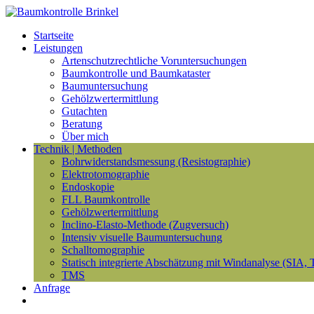
Startseite
Leistungen
Artenschutzrechtliche Voruntersuchungen
Baumkontrolle und Baumkataster
Baumuntersuchung
Gehölzwertermittlung
Gutachten
Beratung
Über mich
Technik | Methoden
Bohrwiderstandsmessung (Resistographie)
Elektrotomographie
Endoskopie
FLL Baumkontrolle
Gehölzwertermittlung
Inclino-Elasto-Methode (Zugversuch)
Intensiv visuelle Baumuntersuchung
Schalltomographie
Statisch integrierte Abschätzung mit Windanalyse (SIA, 
TMS
Anfrage