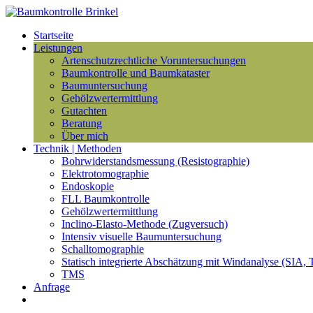
Startseite
Leistungen
Artenschutzrechtliche Voruntersuchungen
Baumkontrolle und Baumkataster
Baumuntersuchung
Gehölzwertermittlung
Gutachten
Beratung
Über mich
Technik | Methoden
Bohrwiderstandsmessung (Resistographie)
Elektrotomographie
Endoskopie
FLL Baumkontrolle
Gehölzwertermittlung
Inclino-Elasto-Methode (Zugversuch)
Intensiv visuelle Baumuntersuchung
Schalltomographie
Statisch integrierte Abschätzung mit Windanalyse (SIA, 
TMS
Anfrage