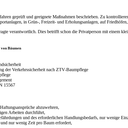
fahren geprüft und geeignete Maßnahmen beschrieben. Zu kontrollieren
ortanlagen, in Grün-, Freizeit- und Erholungsanlagen, auf Friedhöfen,
te verantwortlich. Dies betrifft schon die Privatperson mit einem kl
it von Bäumen
ndsicherheit
ng der Verkehrssicherheit nach ZTV-Baumpflege
pflege
gement
EN 15567
um Haftungsansprüche abzuwehren,
igen Arbeiten durchführt,
Gefährdungen und des erforderlichen Handlungsbedarfs, nur wenige Ei
t und nur wenig Zeit pro Baum erfordert,