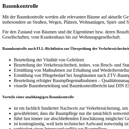
Baumkontrolle
Mit der Baumkontrolle werden alle relevanten Bäume auf aktuelle Ge
insbesondere an Straßen, Wegen, Plätzen, Wohnanlagen, Spiel- und Sp
Für den Zustand von Bäumen sind die Eigentümer bzw. deren Beauftrag
Gesellschaften, vom Krankenhaus bis zur Wohnungsgesellschaft.
Baumkontrolle nach FLL-Richtlinien zur Überprüfung der Verkehrssicherhe
Beurteilung der Vitalität von Gehölzen
Beurteilung der Verkehrssicherheit, insbes. von Bruch- und Sta
Ermittlung von Maßnahmen zur Erhaltung und Wiederherstellu
Ermittlung von Pflegebedarf bei Jungbäumen nach ZTV-Baum
Beurteilung erfolgter Baumpflegemaßnahmen – Qualitätsmana
visuelle Baumbeurteilung und Baumkontrollbericht laut DIN 
Vorteile einer unabhängigen Baumkontrolle
ist ein fachlich fundierter Nachweis zur Verkehrssicherung, 
gewährleistet, dass die Baumpflege nur die tatsächlich notwend
führt fast immer zur abschließenden Einschätzung möglicher 
ist kostengünstig, weil kein technischer Aufwand notwendig is
verhindert einen Interessenkonflikt zur Baumpflege.