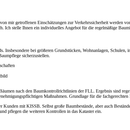
 von mir getroffenen Einschätzungen zur Verkehrssicherheit werden von m
. Ich stelle Ihnen ein individuelles Angebot für die regelmäßige Baum
s. Insbesondere bei größeren Grundstücken, Wohnanlagen, Schulen, in 
aumpflege sicherzustellen.
schaften
bild
von Bäumen nach den Baumkontrollrichtlinien der FLL. Ergebnis sind r
i genehmigungspflichtigen Maßnahmen. Grundlage für die fachgerech
der Kunden mit KISSB. Selbst große Baumbestände, aber auch Bestände 
nd pflegen die weiteren Kontrollen in das Kataster ein.