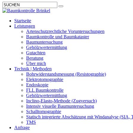
Startseite
Leistungen
Artenschutzrechtliche Voruntersuchungen
Baumkontrolle und Baumkataster
Baumuntersuchung
Gehölzwertermittlung
Gutachten
Beratung
Über mich
Technik | Methoden
Bohrwiderstandsmessung (Resistographie)
Elektrotomographie
Endoskopie
FLL Baumkontrolle
Gehölzwertermittlung
Inclino-Elasto-Methode (Zugversuch)
Intensiv visuelle Baumuntersuchung
Schalltomographie
Statisch integrierte Abschätzung mit Windanalyse (SIA, 
TMS
Anfrage